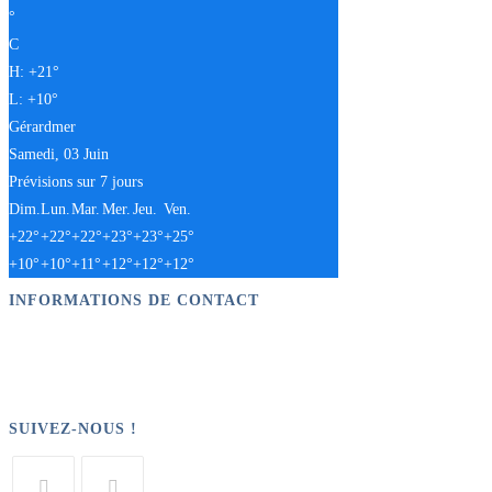
°
C
H:
+
21°
L:
+
10°
Gérardmer
Samedi, 03 Juin
Prévisions sur 7 jours
Dim.
Lun.
Mar.
Mer.
Jeu.
Ven.
+
22°
+
22°
+
22°
+
23°
+
23°
+
25°
+
10°
+
10°
+
11°
+
12°
+
12°
+
12°
INFORMATIONS DE CONTACT
Adresse : 201 Chemin du Tour du Lac 88400 GERARDMER
Tel : 03 29 60 31 50
E-mail : contact[at]lesrefletsdulac.com
SUIVEZ-NOUS !