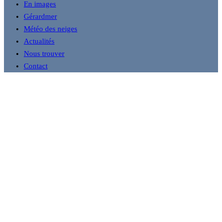
En images
Gérardmer
Météo des neiges
Actualités
Nous trouver
Contact