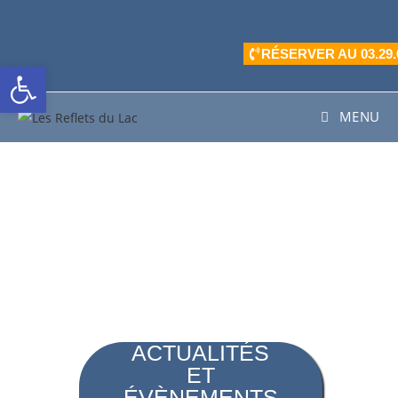
contenu
principal
RÉSERVER AU 03.29.6
Ouvrir la barre d’outils
MENU
ACTUALITÉS
ET
ÉVÈNEMENTS