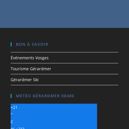
BON À SAVOIR
Événements Vosges
Tourisme Gérardmer
Gérardmer Ski
MÉTÉO GÉRARDMER 88400
+
21
°
C
H:
+
21°