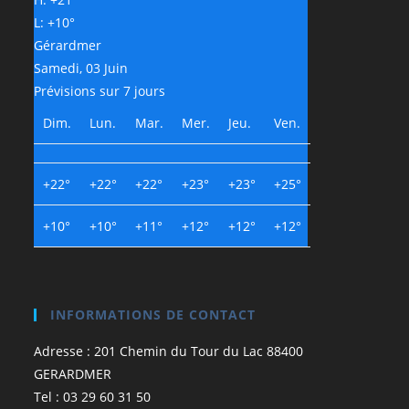
L:
+
10°
Gérardmer
Samedi, 03 Juin
Prévisions sur 7 jours
Dim.
Lun.
Mar.
Mer.
Jeu.
Ven.
+
22°
+
22°
+
22°
+
23°
+
23°
+
25°
+
10°
+
10°
+
11°
+
12°
+
12°
+
12°
INFORMATIONS DE CONTACT
Adresse : 201 Chemin du Tour du Lac 88400
GERARDMER
Tel : 03 29 60 31 50